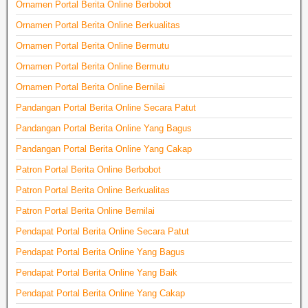
Ornamen Portal Berita Online Berbobot
Ornamen Portal Berita Online Berkualitas
Ornamen Portal Berita Online Bermutu
Ornamen Portal Berita Online Bermutu
Ornamen Portal Berita Online Bernilai
Pandangan Portal Berita Online Secara Patut
Pandangan Portal Berita Online Yang Bagus
Pandangan Portal Berita Online Yang Cakap
Patron Portal Berita Online Berbobot
Patron Portal Berita Online Berkualitas
Patron Portal Berita Online Bernilai
Pendapat Portal Berita Online Secara Patut
Pendapat Portal Berita Online Yang Bagus
Pendapat Portal Berita Online Yang Baik
Pendapat Portal Berita Online Yang Cakap