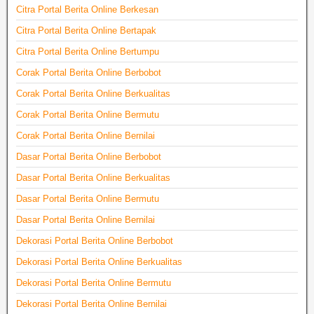
Citra Portal Berita Online Berkesan
Citra Portal Berita Online Bertapak
Citra Portal Berita Online Bertumpu
Corak Portal Berita Online Berbobot
Corak Portal Berita Online Berkualitas
Corak Portal Berita Online Bermutu
Corak Portal Berita Online Bernilai
Dasar Portal Berita Online Berbobot
Dasar Portal Berita Online Berkualitas
Dasar Portal Berita Online Bermutu
Dasar Portal Berita Online Bernilai
Dekorasi Portal Berita Online Berbobot
Dekorasi Portal Berita Online Berkualitas
Dekorasi Portal Berita Online Bermutu
Dekorasi Portal Berita Online Bernilai