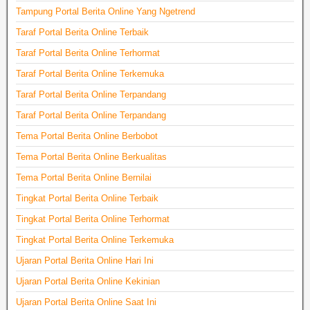
Tampung Portal Berita Online Yang Ngetrend
Taraf Portal Berita Online Terbaik
Taraf Portal Berita Online Terhormat
Taraf Portal Berita Online Terkemuka
Taraf Portal Berita Online Terpandang
Taraf Portal Berita Online Terpandang
Tema Portal Berita Online Berbobot
Tema Portal Berita Online Berkualitas
Tema Portal Berita Online Bernilai
Tingkat Portal Berita Online Terbaik
Tingkat Portal Berita Online Terhormat
Tingkat Portal Berita Online Terkemuka
Ujaran Portal Berita Online Hari Ini
Ujaran Portal Berita Online Kekinian
Ujaran Portal Berita Online Saat Ini