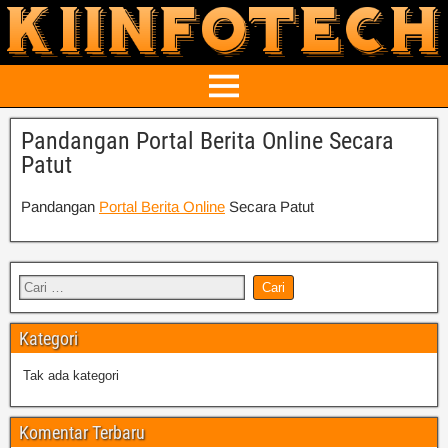
Pandangan Portal Berita Online Secara
Patut
Pandangan
Portal Berita Online
Secara Patut
Kategori
Tak ada kategori
Komentar Terbaru