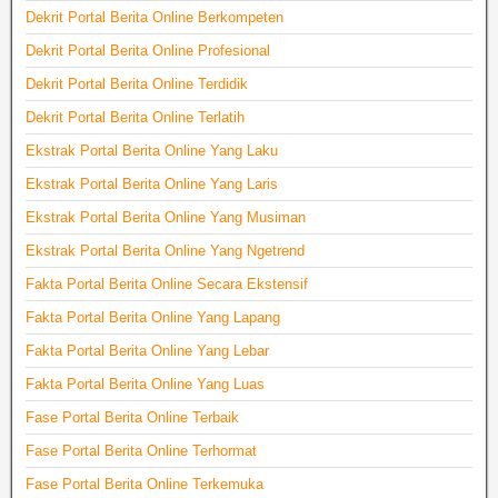
Dekrit Portal Berita Online Berkompeten
Dekrit Portal Berita Online Profesional
Dekrit Portal Berita Online Terdidik
Dekrit Portal Berita Online Terlatih
Ekstrak Portal Berita Online Yang Laku
Ekstrak Portal Berita Online Yang Laris
Ekstrak Portal Berita Online Yang Musiman
Ekstrak Portal Berita Online Yang Ngetrend
Fakta Portal Berita Online Secara Ekstensif
Fakta Portal Berita Online Yang Lapang
Fakta Portal Berita Online Yang Lebar
Fakta Portal Berita Online Yang Luas
Fase Portal Berita Online Terbaik
Fase Portal Berita Online Terhormat
Fase Portal Berita Online Terkemuka