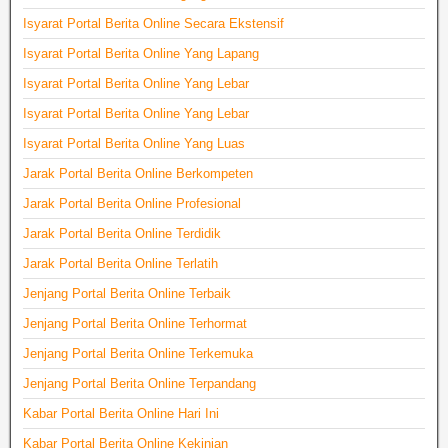
Isyarat Portal Berita Online Secara Ekstensif
Isyarat Portal Berita Online Yang Lapang
Isyarat Portal Berita Online Yang Lebar
Isyarat Portal Berita Online Yang Lebar
Isyarat Portal Berita Online Yang Luas
Jarak Portal Berita Online Berkompeten
Jarak Portal Berita Online Profesional
Jarak Portal Berita Online Terdidik
Jarak Portal Berita Online Terlatih
Jenjang Portal Berita Online Terbaik
Jenjang Portal Berita Online Terhormat
Jenjang Portal Berita Online Terkemuka
Jenjang Portal Berita Online Terpandang
Kabar Portal Berita Online Hari Ini
Kabar Portal Berita Online Kekinian