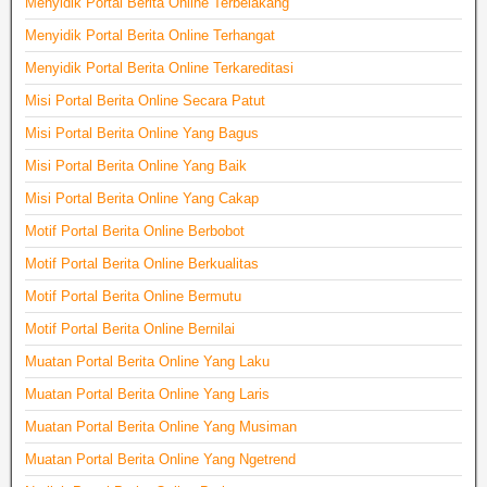
Menyidik Portal Berita Online Terbelakang
Menyidik Portal Berita Online Terhangat
Menyidik Portal Berita Online Terkareditasi
Misi Portal Berita Online Secara Patut
Misi Portal Berita Online Yang Bagus
Misi Portal Berita Online Yang Baik
Misi Portal Berita Online Yang Cakap
Motif Portal Berita Online Berbobot
Motif Portal Berita Online Berkualitas
Motif Portal Berita Online Bermutu
Motif Portal Berita Online Bernilai
Muatan Portal Berita Online Yang Laku
Muatan Portal Berita Online Yang Laris
Muatan Portal Berita Online Yang Musiman
Muatan Portal Berita Online Yang Ngetrend