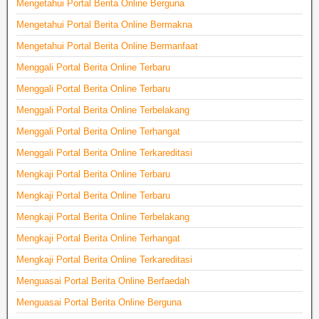
Mengetahui Portal Berita Online Berguna
Mengetahui Portal Berita Online Bermakna
Mengetahui Portal Berita Online Bermanfaat
Menggali Portal Berita Online Terbaru
Menggali Portal Berita Online Terbaru
Menggali Portal Berita Online Terbelakang
Menggali Portal Berita Online Terhangat
Menggali Portal Berita Online Terkareditasi
Mengkaji Portal Berita Online Terbaru
Mengkaji Portal Berita Online Terbaru
Mengkaji Portal Berita Online Terbelakang
Mengkaji Portal Berita Online Terhangat
Mengkaji Portal Berita Online Terkareditasi
Menguasai Portal Berita Online Berfaedah
Menguasai Portal Berita Online Berguna