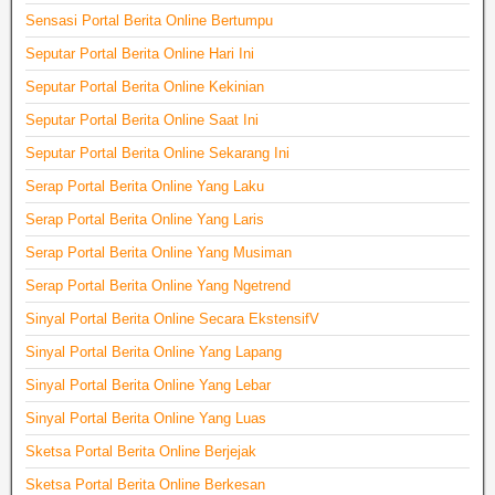
Sensasi Portal Berita Online Bertumpu
Seputar Portal Berita Online Hari Ini
Seputar Portal Berita Online Kekinian
Seputar Portal Berita Online Saat Ini
Seputar Portal Berita Online Sekarang Ini
Serap Portal Berita Online Yang Laku
Serap Portal Berita Online Yang Laris
Serap Portal Berita Online Yang Musiman
Serap Portal Berita Online Yang Ngetrend
Sinyal Portal Berita Online Secara EkstensifV
Sinyal Portal Berita Online Yang Lapang
Sinyal Portal Berita Online Yang Lebar
Sinyal Portal Berita Online Yang Luas
Sketsa Portal Berita Online Berjejak
Sketsa Portal Berita Online Berkesan