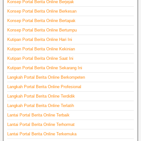
Konsep Portal Berita Online Berjejak
Konsep Portal Berita Online Berkesan
Konsep Portal Berita Online Bertapak
Konsep Portal Berita Online Bertumpu
Kutipan Portal Berita Online Hari Ini
Kutipan Portal Berita Online Kekinian
Kutipan Portal Berita Online Saat Ini
Kutipan Portal Berita Online Sekarang Ini
Langkah Portal Berita Online Berkompeten
Langkah Portal Berita Online Profesional
Langkah Portal Berita Online Terdidik
Langkah Portal Berita Online Terlatih
Lantai Portal Berita Online Terbaik
Lantai Portal Berita Online Terhormat
Lantai Portal Berita Online Terkemuka