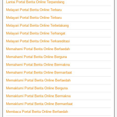
Lantai Portal Berita Online Terpandang
Melayari Portal Berita Online Terbaru
Melayari Portal Berita Online Terbaru
Melayari Portal Berita Online Terbelakang
Melayari Portal Berita Online Terhangat
Melayari Portal Berita Online Terkareditasi
Memahami Portal Berita Online Berfaedah
Memahami Portal Berita Online Berguna
Memahami Portal Berita Online Bermakna
Memahami Portal Berita Online Bermanfaat
Memaklumi Portal Berita Online Berfaedah
Memaklumi Portal Berita Online Berguna
Memaklumi Portal Berita Online Bermakna
Memaklumi Portal Berita Online Bermanfaat
Membaca Portal Berita Online Berfaedah