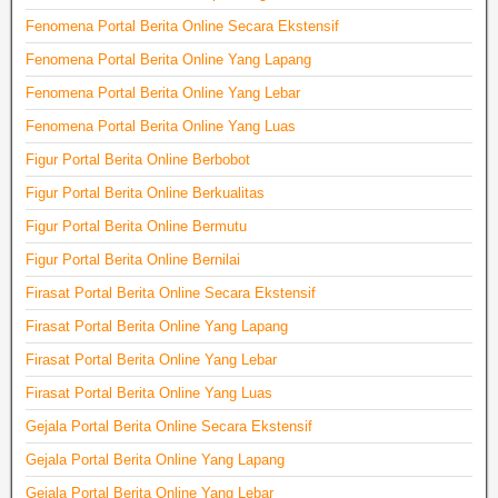
Fenomena Portal Berita Online Secara Ekstensif
Fenomena Portal Berita Online Yang Lapang
Fenomena Portal Berita Online Yang Lebar
Fenomena Portal Berita Online Yang Luas
Figur Portal Berita Online Berbobot
Figur Portal Berita Online Berkualitas
Figur Portal Berita Online Bermutu
Figur Portal Berita Online Bernilai
Firasat Portal Berita Online Secara Ekstensif
Firasat Portal Berita Online Yang Lapang
Firasat Portal Berita Online Yang Lebar
Firasat Portal Berita Online Yang Luas
Gejala Portal Berita Online Secara Ekstensif
Gejala Portal Berita Online Yang Lapang
Gejala Portal Berita Online Yang Lebar