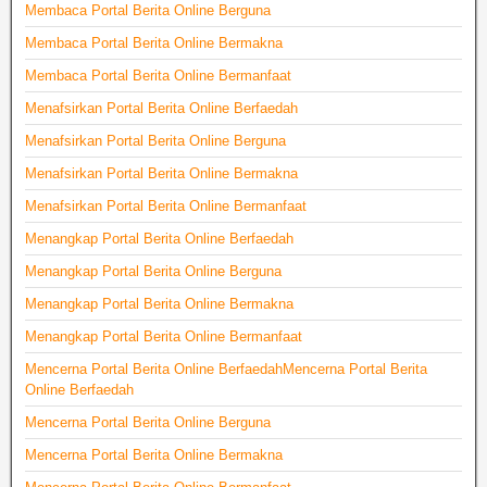
Membaca Portal Berita Online Berguna
Membaca Portal Berita Online Bermakna
Membaca Portal Berita Online Bermanfaat
Menafsirkan Portal Berita Online Berfaedah
Menafsirkan Portal Berita Online Berguna
Menafsirkan Portal Berita Online Bermakna
Menafsirkan Portal Berita Online Bermanfaat
Menangkap Portal Berita Online Berfaedah
Menangkap Portal Berita Online Berguna
Menangkap Portal Berita Online Bermakna
Menangkap Portal Berita Online Bermanfaat
Mencerna Portal Berita Online BerfaedahMencerna Portal Berita
Online Berfaedah
Mencerna Portal Berita Online Berguna
Mencerna Portal Berita Online Bermakna