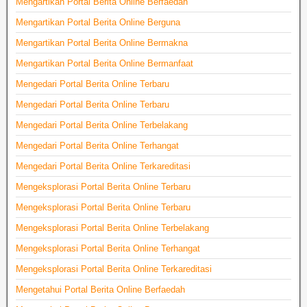
Mengartikan Portal Berita Online Berfaedah
Mengartikan Portal Berita Online Berguna
Mengartikan Portal Berita Online Bermakna
Mengartikan Portal Berita Online Bermanfaat
Mengedari Portal Berita Online Terbaru
Mengedari Portal Berita Online Terbaru
Mengedari Portal Berita Online Terbelakang
Mengedari Portal Berita Online Terhangat
Mengedari Portal Berita Online Terkareditasi
Mengeksplorasi Portal Berita Online Terbaru
Mengeksplorasi Portal Berita Online Terbaru
Mengeksplorasi Portal Berita Online Terbelakang
Mengeksplorasi Portal Berita Online Terhangat
Mengeksplorasi Portal Berita Online Terkareditasi
Mengetahui Portal Berita Online Berfaedah