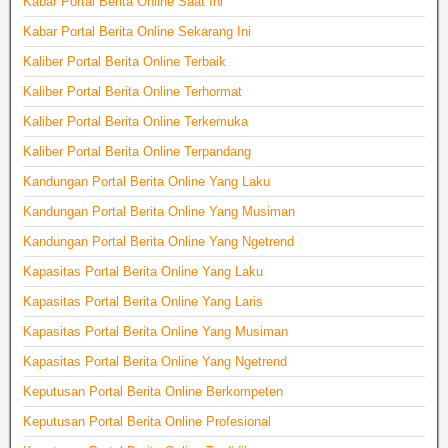
Kabar Portal Berita Online Saat Ini
Kabar Portal Berita Online Sekarang Ini
Kaliber Portal Berita Online Terbaik
Kaliber Portal Berita Online Terhormat
Kaliber Portal Berita Online Terkemuka
Kaliber Portal Berita Online Terpandang
Kandungan Portal Berita Online Yang Laku
Kandungan Portal Berita Online Yang Musiman
Kandungan Portal Berita Online Yang Ngetrend
Kapasitas Portal Berita Online Yang Laku
Kapasitas Portal Berita Online Yang Laris
Kapasitas Portal Berita Online Yang Musiman
Kapasitas Portal Berita Online Yang Ngetrend
Keputusan Portal Berita Online Berkompeten
Keputusan Portal Berita Online Profesional