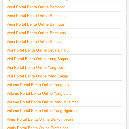
Versi Portal Berita Online Berbobot
Versi Portal Berita Online Berkualitas
Versi Portal Berita Online Bermutu
Versi Portal Berita Online BermutuV
Versi Portal Berita Online Bernilai
Visi Portal Berita Online Secara Patut
Visi Portal Berita Online Yang Bagus
Visi Portal Berita Online Yang Baik
Visi Portal Berita Online Yang Cakap
Volume Portal Berita Online Yang Laku
Volume Portal Berita Online Yang Laris
Volume Portal Berita Online Yang Musiman
Volume Portal Berita Online Yang Ngetrend
Vonis Portal Berita Online Berkompeten
Vonis Portal Berita Online Profesional