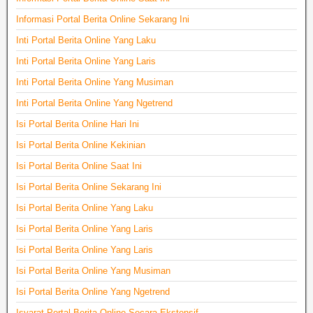
Informasi Portal Berita Online Sekarang Ini
Inti Portal Berita Online Yang Laku
Inti Portal Berita Online Yang Laris
Inti Portal Berita Online Yang Musiman
Inti Portal Berita Online Yang Ngetrend
Isi Portal Berita Online Hari Ini
Isi Portal Berita Online Kekinian
Isi Portal Berita Online Saat Ini
Isi Portal Berita Online Sekarang Ini
Isi Portal Berita Online Yang Laku
Isi Portal Berita Online Yang Laris
Isi Portal Berita Online Yang Laris
Isi Portal Berita Online Yang Musiman
Isi Portal Berita Online Yang Ngetrend
Isyarat Portal Berita Online Secara Ekstensif