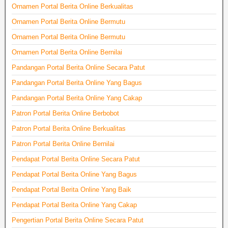
Ornamen Portal Berita Online Berkualitas
Ornamen Portal Berita Online Bermutu
Ornamen Portal Berita Online Bermutu
Ornamen Portal Berita Online Bernilai
Pandangan Portal Berita Online Secara Patut
Pandangan Portal Berita Online Yang Bagus
Pandangan Portal Berita Online Yang Cakap
Patron Portal Berita Online Berbobot
Patron Portal Berita Online Berkualitas
Patron Portal Berita Online Bernilai
Pendapat Portal Berita Online Secara Patut
Pendapat Portal Berita Online Yang Bagus
Pendapat Portal Berita Online Yang Baik
Pendapat Portal Berita Online Yang Cakap
Pengertian Portal Berita Online Secara Patut