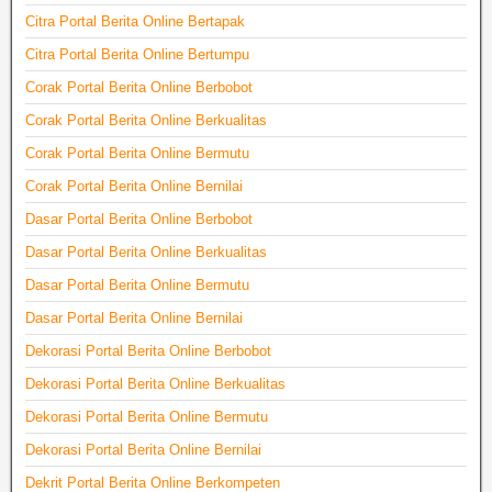
Citra Portal Berita Online Bertapak
Citra Portal Berita Online Bertumpu
Corak Portal Berita Online Berbobot
Corak Portal Berita Online Berkualitas
Corak Portal Berita Online Bermutu
Corak Portal Berita Online Bernilai
Dasar Portal Berita Online Berbobot
Dasar Portal Berita Online Berkualitas
Dasar Portal Berita Online Bermutu
Dasar Portal Berita Online Bernilai
Dekorasi Portal Berita Online Berbobot
Dekorasi Portal Berita Online Berkualitas
Dekorasi Portal Berita Online Bermutu
Dekorasi Portal Berita Online Bernilai
Dekrit Portal Berita Online Berkompeten