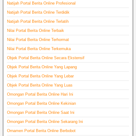
Natijah Portal Berita Online Profesional
Natijah Portal Berita Online Terdidik
Natijah Portal Berita Online Terlatih
Nilai Portal Berita Online Terbaik
Nilai Portal Berita Online Terhormat
Nilai Portal Berita Online Terkemuka
Objek Portal Berita Online Secara Ekstensif
Objek Portal Berita Online Yang Lapang
Objek Portal Berita Online Yang Lebar
Objek Portal Berita Online Yang Luas
Omongan Portal Berita Online Hari Ini
Omongan Portal Berita Online Kekinian
Omongan Portal Berita Online Saat Ini
Omongan Portal Berita Online Sekarang Ini
Ornamen Portal Berita Online Berbobot