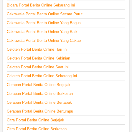
Bicara Portal Berita Online Sekarang Ini
Cakrawala Portal Berita Online Secara Patut
Cakrawala Portal Berita Online Yang Bagus
Cakrawala Portal Berita Online Yang Baik
Cakrawala Portal Berita Online Yang Cakap
Celoteh Portal Berita Online Hari Ini
Celoteh Portal Berita Online Kekinian
Celoteh Portal Berita Online Saat Ini
Celoteh Portal Berita Online Sekarang Ini
Cerapan Portal Berita Online Berjejak
Cerapan Portal Berita Online Berkesan
Cerapan Portal Berita Online Bertapak
Cerapan Portal Berita Online Bertumpu
Citra Portal Berita Online Berjejak
Citra Portal Berita Online Berkesan