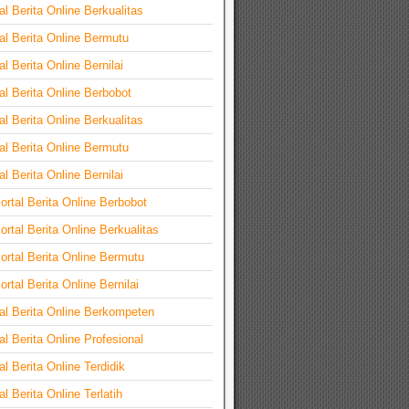
al Berita Online Berkualitas
al Berita Online Bermutu
l Berita Online Bernilai
al Berita Online Berbobot
al Berita Online Berkualitas
al Berita Online Bermutu
l Berita Online Bernilai
ortal Berita Online Berbobot
ortal Berita Online Berkualitas
ortal Berita Online Bermutu
rtal Berita Online Bernilai
tal Berita Online Berkompeten
al Berita Online Profesional
al Berita Online Terdidik
al Berita Online Terlatih