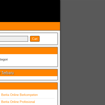
tegori
 Terbaru
l Berita Online Berkompeten
 Berita Online Profesional