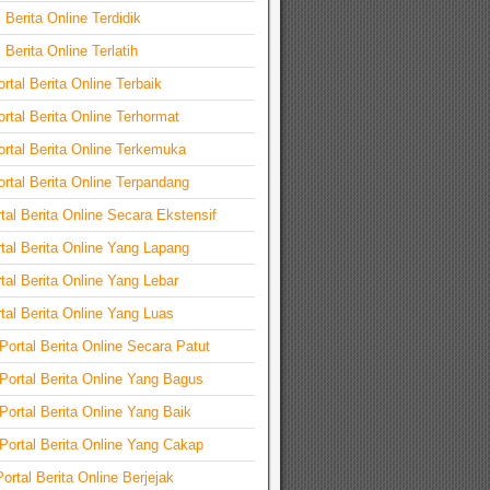
 Berita Online Terdidik
 Berita Online Terlatih
tal Berita Online Terbaik
tal Berita Online Terhormat
tal Berita Online Terkemuka
tal Berita Online Terpandang
tal Berita Online Secara Ekstensif
tal Berita Online Yang Lapang
tal Berita Online Yang Lebar
tal Berita Online Yang Luas
ortal Berita Online Secara Patut
ortal Berita Online Yang Bagus
ortal Berita Online Yang Baik
ortal Berita Online Yang Cakap
ortal Berita Online Berjejak