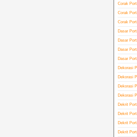
Corak Port
Corak Port
Corak Porta
Dasar Port
Dasar Port
Dasar Port
Dasar Porta
Dekorasi P
Dekorasi P
Dekorasi P
Dekorasi Po
Dekrit Por
Dekrit Port
Dekrit Port
Dekrit Port