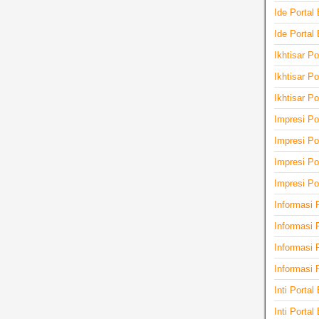
Ide Portal
Ide Portal
Ikhtisar P
Ikhtisar Po
Ikhtisar Po
Impresi Por
Impresi Po
Impresi Po
Impresi Po
Informasi P
Informasi P
Informasi P
Informasi P
Inti Portal
Inti Portal