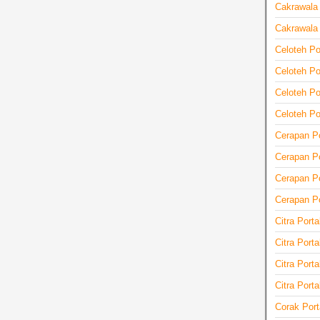
Cakrawala 
Cakrawala 
Celoteh Por
Celoteh Po
Celoteh Por
Celoteh Po
Cerapan Po
Cerapan Po
Cerapan Po
Cerapan Po
Citra Porta
Citra Port
Citra Porta
Citra Port
Corak Port