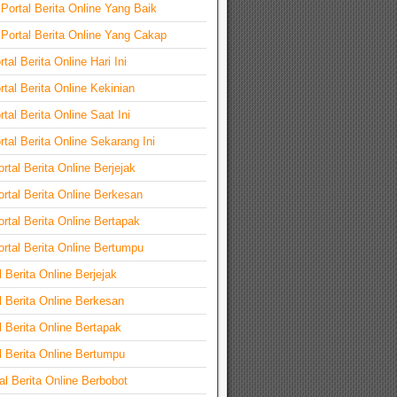
Portal Berita Online Yang Baik
Portal Berita Online Yang Cakap
tal Berita Online Hari Ini
rtal Berita Online Kekinian
tal Berita Online Saat Ini
rtal Berita Online Sekarang Ini
rtal Berita Online Berjejak
rtal Berita Online Berkesan
rtal Berita Online Bertapak
rtal Berita Online Bertumpu
l Berita Online Berjejak
al Berita Online Berkesan
l Berita Online Bertapak
al Berita Online Bertumpu
al Berita Online Berbobot