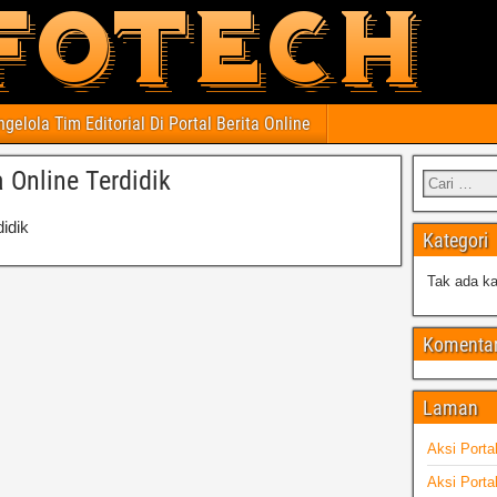
gelola Tim Editorial Di Portal Berita Online
 Online Terdidik
idik
Kategori
Tak ada ka
Komentar
Laman
Aksi Porta
Aksi Portal