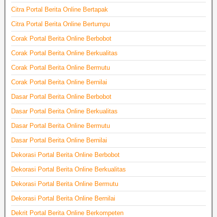
Citra Portal Berita Online Bertapak
Citra Portal Berita Online Bertumpu
Corak Portal Berita Online Berbobot
Corak Portal Berita Online Berkualitas
Corak Portal Berita Online Bermutu
Corak Portal Berita Online Bernilai
Dasar Portal Berita Online Berbobot
Dasar Portal Berita Online Berkualitas
Dasar Portal Berita Online Bermutu
Dasar Portal Berita Online Bernilai
Dekorasi Portal Berita Online Berbobot
Dekorasi Portal Berita Online Berkualitas
Dekorasi Portal Berita Online Bermutu
Dekorasi Portal Berita Online Bernilai
Dekrit Portal Berita Online Berkompeten