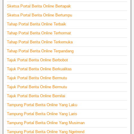
Sketsa Portal Berita Online Bertapak
Sketsa Portal Berita Online Bertumpu
Tahap Portal Berita Online Terbaik
Tahap Portal Berita Online Terhormat
Tahap Portal Berita Online Terkemuka
Tahap Portal Berita Online Terpandang
Tajuk Portal Berita Online Berbobot
Tajuk Portal Berita Online Berkualitas
Tajuk Portal Berita Online Bermutu
Tajuk Portal Berita Online Bermutu
Tajuk Portal Berita Online Bernilai
Tampung Portal Berita Online Yang Laku
Tampung Portal Berita Online Yang Laris
Tampung Portal Berita Online Yang Musiman
Tampung Portal Berita Online Yang Ngetrend