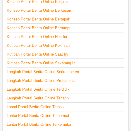
Konsep Portal Berita Online Berjejak
Konsep Portal Berita Online Berkesan
Konsep Portal Berita Online Bertapak
Konsep Portal Berita Online Bertumpu
Kutipan Portal Berita Online Hari Ini
Kutipan Portal Berita Online Kekinian
Kutipan Portal Berita Online Saat Ini
Kutipan Portal Berita Online Sekarang Ini
Langkah Portal Berita Online Berkompeten
Langkah Portal Berita Online Profesional
Langkah Portal Berita Online Terdidik
Langkah Portal Berita Online Terlatih
Lantai Portal Berita Online Terbaik
Lantai Portal Berita Online Terhormat
Lantai Portal Berita Online Terkemuka