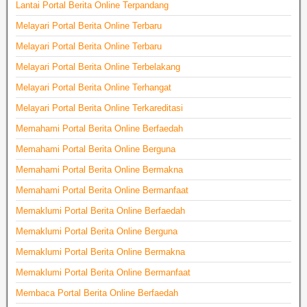
Lantai Portal Berita Online Terpandang
Melayari Portal Berita Online Terbaru
Melayari Portal Berita Online Terbaru
Melayari Portal Berita Online Terbelakang
Melayari Portal Berita Online Terhangat
Melayari Portal Berita Online Terkareditasi
Memahami Portal Berita Online Berfaedah
Memahami Portal Berita Online Berguna
Memahami Portal Berita Online Bermakna
Memahami Portal Berita Online Bermanfaat
Memaklumi Portal Berita Online Berfaedah
Memaklumi Portal Berita Online Berguna
Memaklumi Portal Berita Online Bermakna
Memaklumi Portal Berita Online Bermanfaat
Membaca Portal Berita Online Berfaedah