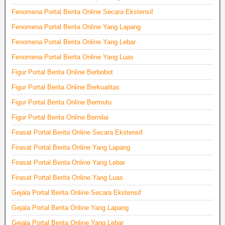
Fenomena Portal Berita Online Secara Ekstensif
Fenomena Portal Berita Online Yang Lapang
Fenomena Portal Berita Online Yang Lebar
Fenomena Portal Berita Online Yang Luas
Figur Portal Berita Online Berbobot
Figur Portal Berita Online Berkualitas
Figur Portal Berita Online Bermutu
Figur Portal Berita Online Bernilai
Firasat Portal Berita Online Secara Ekstensif
Firasat Portal Berita Online Yang Lapang
Firasat Portal Berita Online Yang Lebar
Firasat Portal Berita Online Yang Luas
Gejala Portal Berita Online Secara Ekstensif
Gejala Portal Berita Online Yang Lapang
Gejala Portal Berita Online Yang Lebar