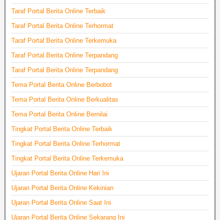
Taraf Portal Berita Online Terbaik
Taraf Portal Berita Online Terhormat
Taraf Portal Berita Online Terkemuka
Taraf Portal Berita Online Terpandang
Taraf Portal Berita Online Terpandang
Tema Portal Berita Online Berbobot
Tema Portal Berita Online Berkualitas
Tema Portal Berita Online Bernilai
Tingkat Portal Berita Online Terbaik
Tingkat Portal Berita Online Terhormat
Tingkat Portal Berita Online Terkemuka
Ujaran Portal Berita Online Hari Ini
Ujaran Portal Berita Online Kekinian
Ujaran Portal Berita Online Saat Ini
Ujaran Portal Berita Online Sekarang Ini