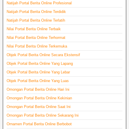
Natijah Portal Berita Online Profesional
Natijah Portal Berita Online Terdidik
Natijah Portal Berita Online Terlatih
Nilai Portal Berita Online Terbaik
Nilai Portal Berita Online Terhormat
Nilai Portal Berita Online Terkemuka
Objek Portal Berita Online Secara Ekstensif
Objek Portal Berita Online Yang Lapang
Objek Portal Berita Online Yang Lebar
Objek Portal Berita Online Yang Luas
Omongan Portal Berita Online Hari Ini
Omongan Portal Berita Online Kekinian
Omongan Portal Berita Online Saat Ini
Omongan Portal Berita Online Sekarang Ini
Ornamen Portal Berita Online Berbobot