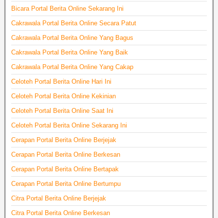
Bicara Portal Berita Online Sekarang Ini
Cakrawala Portal Berita Online Secara Patut
Cakrawala Portal Berita Online Yang Bagus
Cakrawala Portal Berita Online Yang Baik
Cakrawala Portal Berita Online Yang Cakap
Celoteh Portal Berita Online Hari Ini
Celoteh Portal Berita Online Kekinian
Celoteh Portal Berita Online Saat Ini
Celoteh Portal Berita Online Sekarang Ini
Cerapan Portal Berita Online Berjejak
Cerapan Portal Berita Online Berkesan
Cerapan Portal Berita Online Bertapak
Cerapan Portal Berita Online Bertumpu
Citra Portal Berita Online Berjejak
Citra Portal Berita Online Berkesan