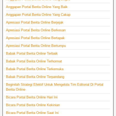
Anggapan Portal Berita Online Yang Baik
Anggapan Portal Berita Online Yang Cakap
Apresiasi Portal Berita Online Berjejak
Apresiasi Portal Berita Online Berkesan
Apresiasi Portal Berita Online Bertapak
Apresiasi Portal Berita Online Bertumpu
Babak Portal Berita Online Terbaik
Babak Portal Berita Online Terhormat
Babak Portal Berita Online Terkemuka
Babak Portal Berita Online Terpandang
Beginilah Strategi Efektif Untuk Mengelola Tim Editorial Di Portal
Berita Online
Bicara Portal Berita Online Hari Ini
Bicara Portal Berita Online Kekinian
Bicara Portal Berita Online Saat Ini