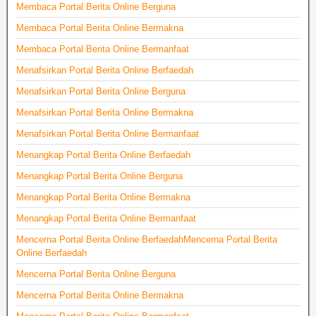
Membaca Portal Berita Online Berguna
Membaca Portal Berita Online Bermakna
Membaca Portal Berita Online Bermanfaat
Menafsirkan Portal Berita Online Berfaedah
Menafsirkan Portal Berita Online Berguna
Menafsirkan Portal Berita Online Bermakna
Menafsirkan Portal Berita Online Bermanfaat
Menangkap Portal Berita Online Berfaedah
Menangkap Portal Berita Online Berguna
Menangkap Portal Berita Online Bermakna
Menangkap Portal Berita Online Bermanfaat
Mencerna Portal Berita Online BerfaedahMencerna Portal Berita
Online Berfaedah
Mencerna Portal Berita Online Berguna
Mencerna Portal Berita Online Bermakna