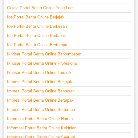
Gejala Portal Berita Online Yang Luas
Ide Portal Berita Online Berjejak
Ide Portal Berita Online Berkesan
Ide Portal Berita Online Bertapak
Ide Portal Berita Online Bertumpu
Ikhtisar Portal Berita Online Berkompeten
Ikhtisar Portal Berita Online Profesional
Ikhtisar Portal Berita Online Terdidik
Impresi Portal Berita Online Berjejak
Impresi Portal Berita Online Berkesan
Impresi Portal Berita Online Bertapak
Impresi Portal Berita Online Bertumpu
Informasi Portal Berita Online Hari Ini
Informasi Portal Berita Online Kekinian
Informasi Portal Berita Online Saat Ini