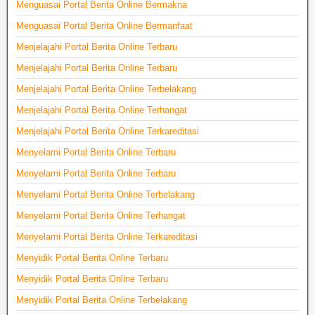
Menguasai Portal Berita Online Bermakna
Menguasai Portal Berita Online Bermanfaat
Menjelajahi Portal Berita Online Terbaru
Menjelajahi Portal Berita Online Terbaru
Menjelajahi Portal Berita Online Terbelakang
Menjelajahi Portal Berita Online Terhangat
Menjelajahi Portal Berita Online Terkareditasi
Menyelami Portal Berita Online Terbaru
Menyelami Portal Berita Online Terbaru
Menyelami Portal Berita Online Terbelakang
Menyelami Portal Berita Online Terhangat
Menyelami Portal Berita Online Terkareditasi
Menyidik Portal Berita Online Terbaru
Menyidik Portal Berita Online Terbaru
Menyidik Portal Berita Online Terbelakang