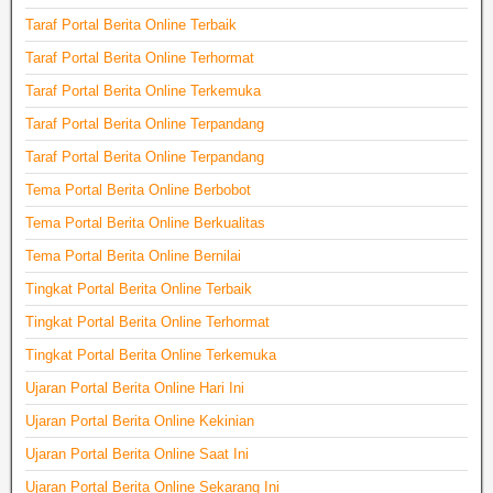
Taraf Portal Berita Online Terbaik
Taraf Portal Berita Online Terhormat
Taraf Portal Berita Online Terkemuka
Taraf Portal Berita Online Terpandang
Taraf Portal Berita Online Terpandang
Tema Portal Berita Online Berbobot
Tema Portal Berita Online Berkualitas
Tema Portal Berita Online Bernilai
Tingkat Portal Berita Online Terbaik
Tingkat Portal Berita Online Terhormat
Tingkat Portal Berita Online Terkemuka
Ujaran Portal Berita Online Hari Ini
Ujaran Portal Berita Online Kekinian
Ujaran Portal Berita Online Saat Ini
Ujaran Portal Berita Online Sekarang Ini