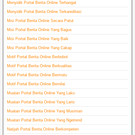
Menyidik Portal Berita Online Terhangat
Menyidik Portal Berita Online Terkareditasi
Misi Portal Berita Online Secara Patut
Misi Portal Berita Online Yang Bagus
Misi Portal Berita Online Yang Baik
Misi Portal Berita Online Yang Cakap
Motif Portal Berita Online Berbobot
Motif Portal Berita Online Berkualitas
Motif Portal Berita Online Bermutu
Motif Portal Berita Online Bernilai
Muatan Portal Berita Online Yang Laku
Muatan Portal Berita Online Yang Laris
Muatan Portal Berita Online Yang Musiman
Muatan Portal Berita Online Yang Ngetrend
Natijah Portal Berita Online Berkompeten