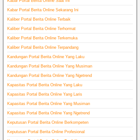
Kabar Portal Berita Online Saat Ini
Kabar Portal Berita Online Sekarang Ini
Kaliber Portal Berita Online Terbaik
Kaliber Portal Berita Online Terhormat
Kaliber Portal Berita Online Terkemuka
Kaliber Portal Berita Online Terpandang
Kandungan Portal Berita Online Yang Laku
Kandungan Portal Berita Online Yang Musiman
Kandungan Portal Berita Online Yang Ngetrend
Kapasitas Portal Berita Online Yang Laku
Kapasitas Portal Berita Online Yang Laris
Kapasitas Portal Berita Online Yang Musiman
Kapasitas Portal Berita Online Yang Ngetrend
Keputusan Portal Berita Online Berkompeten
Keputusan Portal Berita Online Profesional