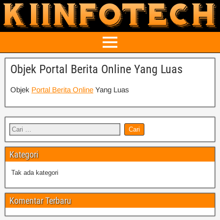
Objek Portal Berita Online Yang Luas
Objek
Portal Berita Online
Yang Luas
Kategori
Tak ada kategori
Komentar Terbaru