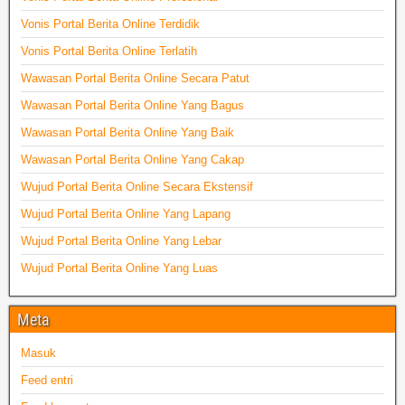
Vonis Portal Berita Online Terdidik
Vonis Portal Berita Online Terlatih
Wawasan Portal Berita Online Secara Patut
Wawasan Portal Berita Online Yang Bagus
Wawasan Portal Berita Online Yang Baik
Wawasan Portal Berita Online Yang Cakap
Wujud Portal Berita Online Secara Ekstensif
Wujud Portal Berita Online Yang Lapang
Wujud Portal Berita Online Yang Lebar
Wujud Portal Berita Online Yang Luas
Meta
Masuk
Feed entri