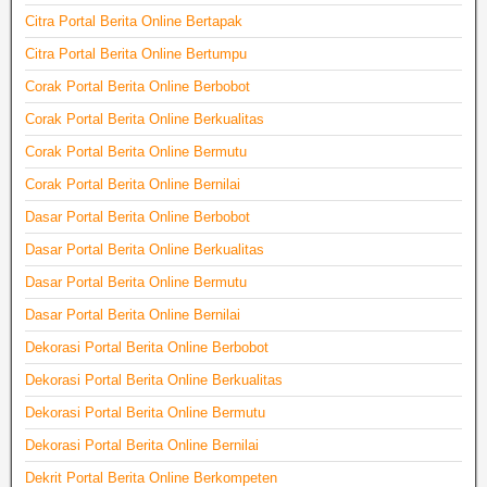
Citra Portal Berita Online Bertapak
Citra Portal Berita Online Bertumpu
Corak Portal Berita Online Berbobot
Corak Portal Berita Online Berkualitas
Corak Portal Berita Online Bermutu
Corak Portal Berita Online Bernilai
Dasar Portal Berita Online Berbobot
Dasar Portal Berita Online Berkualitas
Dasar Portal Berita Online Bermutu
Dasar Portal Berita Online Bernilai
Dekorasi Portal Berita Online Berbobot
Dekorasi Portal Berita Online Berkualitas
Dekorasi Portal Berita Online Bermutu
Dekorasi Portal Berita Online Bernilai
Dekrit Portal Berita Online Berkompeten