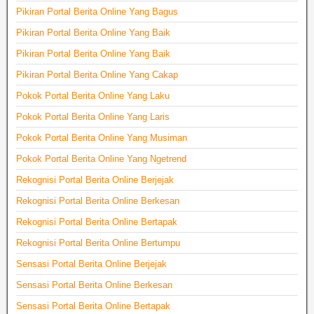
Pikiran Portal Berita Online Yang Bagus
Pikiran Portal Berita Online Yang Baik
Pikiran Portal Berita Online Yang Baik
Pikiran Portal Berita Online Yang Cakap
Pokok Portal Berita Online Yang Laku
Pokok Portal Berita Online Yang Laris
Pokok Portal Berita Online Yang Musiman
Pokok Portal Berita Online Yang Ngetrend
Rekognisi Portal Berita Online Berjejak
Rekognisi Portal Berita Online Berkesan
Rekognisi Portal Berita Online Bertapak
Rekognisi Portal Berita Online Bertumpu
Sensasi Portal Berita Online Berjejak
Sensasi Portal Berita Online Berkesan
Sensasi Portal Berita Online Bertapak