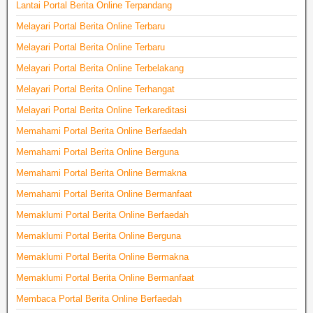
Lantai Portal Berita Online Terpandang
Melayari Portal Berita Online Terbaru
Melayari Portal Berita Online Terbaru
Melayari Portal Berita Online Terbelakang
Melayari Portal Berita Online Terhangat
Melayari Portal Berita Online Terkareditasi
Memahami Portal Berita Online Berfaedah
Memahami Portal Berita Online Berguna
Memahami Portal Berita Online Bermakna
Memahami Portal Berita Online Bermanfaat
Memaklumi Portal Berita Online Berfaedah
Memaklumi Portal Berita Online Berguna
Memaklumi Portal Berita Online Bermakna
Memaklumi Portal Berita Online Bermanfaat
Membaca Portal Berita Online Berfaedah