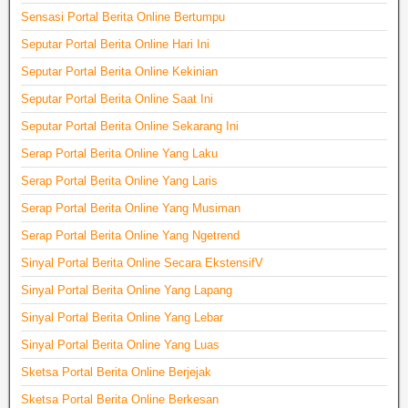
Sensasi Portal Berita Online Bertumpu
Seputar Portal Berita Online Hari Ini
Seputar Portal Berita Online Kekinian
Seputar Portal Berita Online Saat Ini
Seputar Portal Berita Online Sekarang Ini
Serap Portal Berita Online Yang Laku
Serap Portal Berita Online Yang Laris
Serap Portal Berita Online Yang Musiman
Serap Portal Berita Online Yang Ngetrend
Sinyal Portal Berita Online Secara EkstensifV
Sinyal Portal Berita Online Yang Lapang
Sinyal Portal Berita Online Yang Lebar
Sinyal Portal Berita Online Yang Luas
Sketsa Portal Berita Online Berjejak
Sketsa Portal Berita Online Berkesan