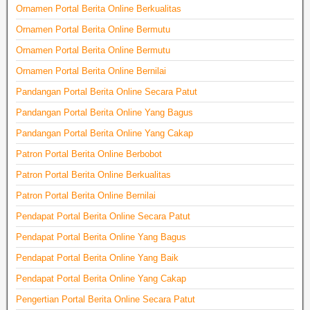
Ornamen Portal Berita Online Berkualitas
Ornamen Portal Berita Online Bermutu
Ornamen Portal Berita Online Bermutu
Ornamen Portal Berita Online Bernilai
Pandangan Portal Berita Online Secara Patut
Pandangan Portal Berita Online Yang Bagus
Pandangan Portal Berita Online Yang Cakap
Patron Portal Berita Online Berbobot
Patron Portal Berita Online Berkualitas
Patron Portal Berita Online Bernilai
Pendapat Portal Berita Online Secara Patut
Pendapat Portal Berita Online Yang Bagus
Pendapat Portal Berita Online Yang Baik
Pendapat Portal Berita Online Yang Cakap
Pengertian Portal Berita Online Secara Patut