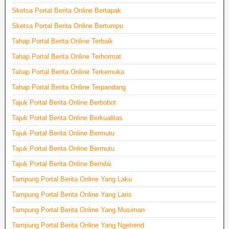
Sketsa Portal Berita Online Bertapak
Sketsa Portal Berita Online Bertumpu
Tahap Portal Berita Online Terbaik
Tahap Portal Berita Online Terhormat
Tahap Portal Berita Online Terkemuka
Tahap Portal Berita Online Terpandang
Tajuk Portal Berita Online Berbobot
Tajuk Portal Berita Online Berkualitas
Tajuk Portal Berita Online Bermutu
Tajuk Portal Berita Online Bermutu
Tajuk Portal Berita Online Bernilai
Tampung Portal Berita Online Yang Laku
Tampung Portal Berita Online Yang Laris
Tampung Portal Berita Online Yang Musiman
Tampung Portal Berita Online Yang Ngetrend