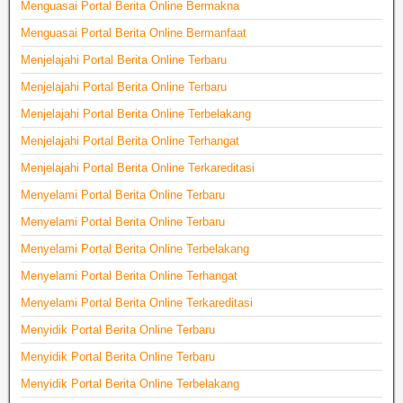
Menguasai Portal Berita Online Bermakna
Menguasai Portal Berita Online Bermanfaat
Menjelajahi Portal Berita Online Terbaru
Menjelajahi Portal Berita Online Terbaru
Menjelajahi Portal Berita Online Terbelakang
Menjelajahi Portal Berita Online Terhangat
Menjelajahi Portal Berita Online Terkareditasi
Menyelami Portal Berita Online Terbaru
Menyelami Portal Berita Online Terbaru
Menyelami Portal Berita Online Terbelakang
Menyelami Portal Berita Online Terhangat
Menyelami Portal Berita Online Terkareditasi
Menyidik Portal Berita Online Terbaru
Menyidik Portal Berita Online Terbaru
Menyidik Portal Berita Online Terbelakang