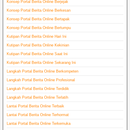
Konsep Portal Berita Online Berjejak
Konsep Portal Berita Online Berkesan
Konsep Portal Berita Online Bertapak
Konsep Portal Berita Online Bertumpu
Kutipan Portal Berita Online Hari Ini
Kutipan Portal Berita Online Kekinian
Kutipan Portal Berita Online Saat Ini
Kutipan Portal Berita Online Sekarang Ini
Langkah Portal Berita Online Berkompeten
Langkah Portal Berita Online Profesional
Langkah Portal Berita Online Terdidik
Langkah Portal Berita Online Terlatih
Lantai Portal Berita Online Terbaik
Lantai Portal Berita Online Terhormat
Lantai Portal Berita Online Terkemuka