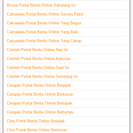
Bicara Portal Berita Online Sekarang Ini
Cakrawala Portal Berita Online Secara Patut
Cakrawala Portal Berita Online Yang Bagus
Cakrawala Portal Berita Online Yang Baik
Cakrawala Portal Berita Online Yang Cakap
Celoteh Portal Berita Online Hari Ini
Celoteh Portal Berita Online Kekinian
Celoteh Portal Berita Online Saat Ini
Celoteh Portal Berita Online Sekarang Ini
Cerapan Portal Berita Online Berjejak
Cerapan Portal Berita Online Berkesan
Cerapan Portal Berita Online Bertapak
Cerapan Portal Berita Online Bertumpu
Citra Portal Berita Online Berjejak
Citra Portal Berita Online Berkesan