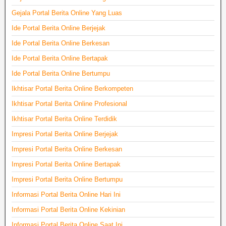
Gejala Portal Berita Online Yang Luas
Ide Portal Berita Online Berjejak
Ide Portal Berita Online Berkesan
Ide Portal Berita Online Bertapak
Ide Portal Berita Online Bertumpu
Ikhtisar Portal Berita Online Berkompeten
Ikhtisar Portal Berita Online Profesional
Ikhtisar Portal Berita Online Terdidik
Impresi Portal Berita Online Berjejak
Impresi Portal Berita Online Berkesan
Impresi Portal Berita Online Bertapak
Impresi Portal Berita Online Bertumpu
Informasi Portal Berita Online Hari Ini
Informasi Portal Berita Online Kekinian
Informasi Portal Berita Online Saat Ini