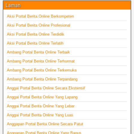
Laman
Aksi Portal Berita Online Berkompeten
Aksi Portal Berita Online Profesional
Aksi Portal Berita Online Terdidik
Aksi Portal Berita Online Terlatih
Ambang Portal Berita Online Terbaik
Ambang Portal Berita Online Terhormat
Ambang Portal Berita Online Terkemuka
Ambang Portal Berita Online Terpandang
Anggai Portal Berita Online Secara Ekstensif
Anggai Portal Berita Online Yang Lapang
Anggai Portal Berita Online Yang Lebar
Anggai Portal Berita Online Yang Luas
Anggapan Portal Berita Online Secara Patut
Anggapan Portal Berita Online Yang Bagus