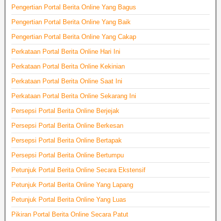
Pengertian Portal Berita Online Yang Bagus
Pengertian Portal Berita Online Yang Baik
Pengertian Portal Berita Online Yang Cakap
Perkataan Portal Berita Online Hari Ini
Perkataan Portal Berita Online Kekinian
Perkataan Portal Berita Online Saat Ini
Perkataan Portal Berita Online Sekarang Ini
Persepsi Portal Berita Online Berjejak
Persepsi Portal Berita Online Berkesan
Persepsi Portal Berita Online Bertapak
Persepsi Portal Berita Online Bertumpu
Petunjuk Portal Berita Online Secara Ekstensif
Petunjuk Portal Berita Online Yang Lapang
Petunjuk Portal Berita Online Yang Luas
Pikiran Portal Berita Online Secara Patut