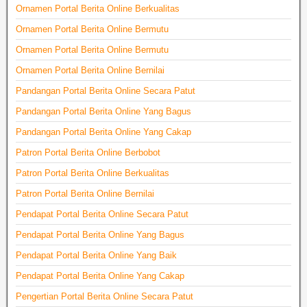
Ornamen Portal Berita Online Berkualitas
Ornamen Portal Berita Online Bermutu
Ornamen Portal Berita Online Bermutu
Ornamen Portal Berita Online Bernilai
Pandangan Portal Berita Online Secara Patut
Pandangan Portal Berita Online Yang Bagus
Pandangan Portal Berita Online Yang Cakap
Patron Portal Berita Online Berbobot
Patron Portal Berita Online Berkualitas
Patron Portal Berita Online Bernilai
Pendapat Portal Berita Online Secara Patut
Pendapat Portal Berita Online Yang Bagus
Pendapat Portal Berita Online Yang Baik
Pendapat Portal Berita Online Yang Cakap
Pengertian Portal Berita Online Secara Patut