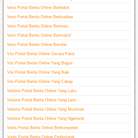
Versi Portal Berita Online Berbobot
Versi Portal Berita Online Berkualitas
Versi Portal Berita Online Bermutu
Versi Portal Berita Online BermutuV
Versi Portal Berita Online Bernilai
Visi Portal Berita Online Secara Patut
Visi Portal Berita Online Yang Bagus
Visi Portal Berita Online Yang Baik
Visi Portal Berita Online Yang Cakap
Volume Portal Berita Online Yang Laku
Volume Portal Berita Online Yang Laris
Volume Portal Berita Online Yang Musiman
Volume Portal Berita Online Yang Ngetrend
Vonis Portal Berita Online Berkompeten
Vonis Portal Berita Online Profesional