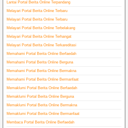
Lantai Portal Berita Online Terpandang
Melayari Portal Berita Online Terbaru
Melayari Portal Berita Online Terbaru
Melayari Portal Berita Online Terbelakang
Melayari Portal Berita Online Terhangat
Melayari Portal Berita Online Terkareditasi
Memahami Portal Berita Online Berfaedah
Memahami Portal Berita Online Berguna
Memahami Portal Berita Online Bermakna
Memahami Portal Berita Online Bermanfaat
Memaklumi Portal Berita Online Berfaedah
Memaklumi Portal Berita Online Berguna
Memaklumi Portal Berita Online Bermakna
Memaklumi Portal Berita Online Bermanfaat
Membaca Portal Berita Online Berfaedah