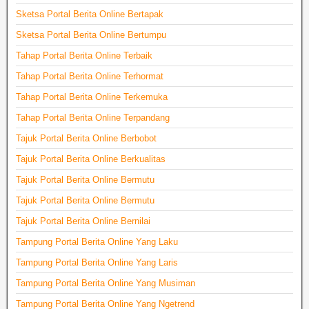
Sketsa Portal Berita Online Bertapak
Sketsa Portal Berita Online Bertumpu
Tahap Portal Berita Online Terbaik
Tahap Portal Berita Online Terhormat
Tahap Portal Berita Online Terkemuka
Tahap Portal Berita Online Terpandang
Tajuk Portal Berita Online Berbobot
Tajuk Portal Berita Online Berkualitas
Tajuk Portal Berita Online Bermutu
Tajuk Portal Berita Online Bermutu
Tajuk Portal Berita Online Bernilai
Tampung Portal Berita Online Yang Laku
Tampung Portal Berita Online Yang Laris
Tampung Portal Berita Online Yang Musiman
Tampung Portal Berita Online Yang Ngetrend