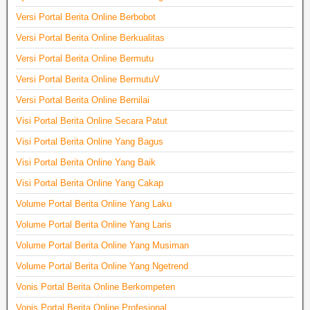
Versi Portal Berita Online Berbobot
Versi Portal Berita Online Berkualitas
Versi Portal Berita Online Bermutu
Versi Portal Berita Online BermutuV
Versi Portal Berita Online Bernilai
Visi Portal Berita Online Secara Patut
Visi Portal Berita Online Yang Bagus
Visi Portal Berita Online Yang Baik
Visi Portal Berita Online Yang Cakap
Volume Portal Berita Online Yang Laku
Volume Portal Berita Online Yang Laris
Volume Portal Berita Online Yang Musiman
Volume Portal Berita Online Yang Ngetrend
Vonis Portal Berita Online Berkompeten
Vonis Portal Berita Online Profesional