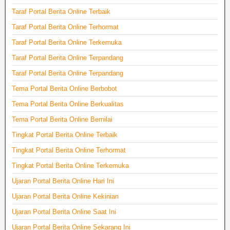
Taraf Portal Berita Online Terbaik
Taraf Portal Berita Online Terhormat
Taraf Portal Berita Online Terkemuka
Taraf Portal Berita Online Terpandang
Taraf Portal Berita Online Terpandang
Tema Portal Berita Online Berbobot
Tema Portal Berita Online Berkualitas
Tema Portal Berita Online Bernilai
Tingkat Portal Berita Online Terbaik
Tingkat Portal Berita Online Terhormat
Tingkat Portal Berita Online Terkemuka
Ujaran Portal Berita Online Hari Ini
Ujaran Portal Berita Online Kekinian
Ujaran Portal Berita Online Saat Ini
Ujaran Portal Berita Online Sekarang Ini