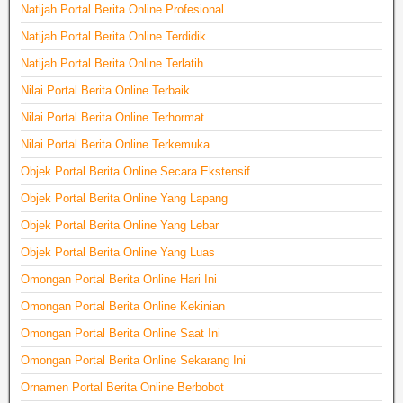
Natijah Portal Berita Online Profesional
Natijah Portal Berita Online Terdidik
Natijah Portal Berita Online Terlatih
Nilai Portal Berita Online Terbaik
Nilai Portal Berita Online Terhormat
Nilai Portal Berita Online Terkemuka
Objek Portal Berita Online Secara Ekstensif
Objek Portal Berita Online Yang Lapang
Objek Portal Berita Online Yang Lebar
Objek Portal Berita Online Yang Luas
Omongan Portal Berita Online Hari Ini
Omongan Portal Berita Online Kekinian
Omongan Portal Berita Online Saat Ini
Omongan Portal Berita Online Sekarang Ini
Ornamen Portal Berita Online Berbobot