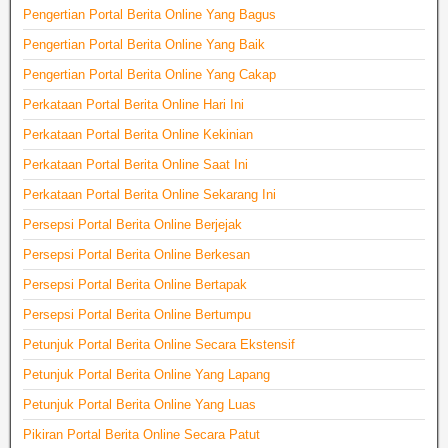
Pengertian Portal Berita Online Yang Bagus
Pengertian Portal Berita Online Yang Baik
Pengertian Portal Berita Online Yang Cakap
Perkataan Portal Berita Online Hari Ini
Perkataan Portal Berita Online Kekinian
Perkataan Portal Berita Online Saat Ini
Perkataan Portal Berita Online Sekarang Ini
Persepsi Portal Berita Online Berjejak
Persepsi Portal Berita Online Berkesan
Persepsi Portal Berita Online Bertapak
Persepsi Portal Berita Online Bertumpu
Petunjuk Portal Berita Online Secara Ekstensif
Petunjuk Portal Berita Online Yang Lapang
Petunjuk Portal Berita Online Yang Luas
Pikiran Portal Berita Online Secara Patut