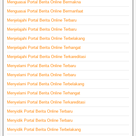
Menguasai Portal Berita Online Bermakna
Menguasai Portal Berita Online Bermanfaat
Menjelajahi Portal Berita Online Terbaru
Menjelajahi Portal Berita Online Terbaru
Menjelajahi Portal Berita Online Terbelakang
Menjelajahi Portal Berita Online Terhangat
Menjelajahi Portal Berita Online Terkareditasi
Menyelami Portal Berita Online Terbaru
Menyelami Portal Berita Online Terbaru
Menyelami Portal Berita Online Terbelakang
Menyelami Portal Berita Online Terhangat
Menyelami Portal Berita Online Terkareditasi
Menyidik Portal Berita Online Terbaru
Menyidik Portal Berita Online Terbaru
Menyidik Portal Berita Online Terbelakang