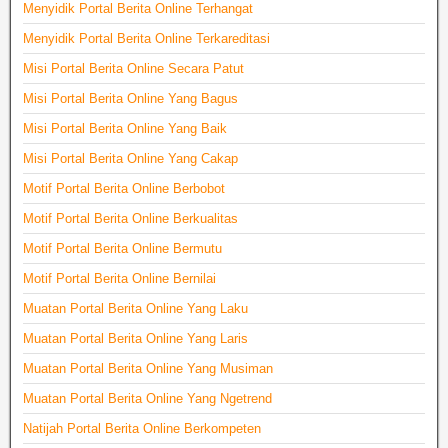
Menyidik Portal Berita Online Terhangat
Menyidik Portal Berita Online Terkareditasi
Misi Portal Berita Online Secara Patut
Misi Portal Berita Online Yang Bagus
Misi Portal Berita Online Yang Baik
Misi Portal Berita Online Yang Cakap
Motif Portal Berita Online Berbobot
Motif Portal Berita Online Berkualitas
Motif Portal Berita Online Bermutu
Motif Portal Berita Online Bernilai
Muatan Portal Berita Online Yang Laku
Muatan Portal Berita Online Yang Laris
Muatan Portal Berita Online Yang Musiman
Muatan Portal Berita Online Yang Ngetrend
Natijah Portal Berita Online Berkompeten