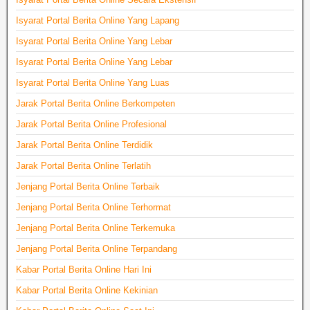
Isyarat Portal Berita Online Yang Lapang
Isyarat Portal Berita Online Yang Lebar
Isyarat Portal Berita Online Yang Lebar
Isyarat Portal Berita Online Yang Luas
Jarak Portal Berita Online Berkompeten
Jarak Portal Berita Online Profesional
Jarak Portal Berita Online Terdidik
Jarak Portal Berita Online Terlatih
Jenjang Portal Berita Online Terbaik
Jenjang Portal Berita Online Terhormat
Jenjang Portal Berita Online Terkemuka
Jenjang Portal Berita Online Terpandang
Kabar Portal Berita Online Hari Ini
Kabar Portal Berita Online Kekinian