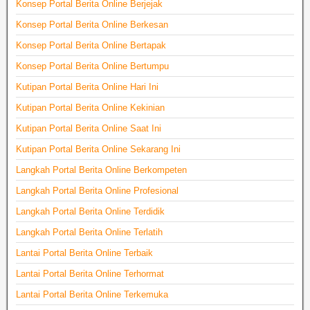
Konsep Portal Berita Online Berjejak
Konsep Portal Berita Online Berkesan
Konsep Portal Berita Online Bertapak
Konsep Portal Berita Online Bertumpu
Kutipan Portal Berita Online Hari Ini
Kutipan Portal Berita Online Kekinian
Kutipan Portal Berita Online Saat Ini
Kutipan Portal Berita Online Sekarang Ini
Langkah Portal Berita Online Berkompeten
Langkah Portal Berita Online Profesional
Langkah Portal Berita Online Terdidik
Langkah Portal Berita Online Terlatih
Lantai Portal Berita Online Terbaik
Lantai Portal Berita Online Terhormat
Lantai Portal Berita Online Terkemuka