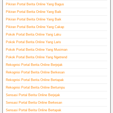
Pikiran Portal Berita Online Yang Bagus
Pikiran Portal Berita Online Yang Baik
Pikiran Portal Berita Online Yang Baik
Pikiran Portal Berita Online Yang Cakap
Pokok Portal Berita Online Yang Laku
Pokok Portal Berita Online Yang Laris
Pokok Portal Berita Online Yang Musiman
Pokok Portal Berita Online Yang Ngetrend
Rekognisi Portal Berita Online Berjejak
Rekognisi Portal Berita Online Berkesan
Rekognisi Portal Berita Online Bertapak
Rekognisi Portal Berita Online Bertumpu
Sensasi Portal Berita Online Berjejak
Sensasi Portal Berita Online Berkesan
Sensasi Portal Berita Online Bertapak