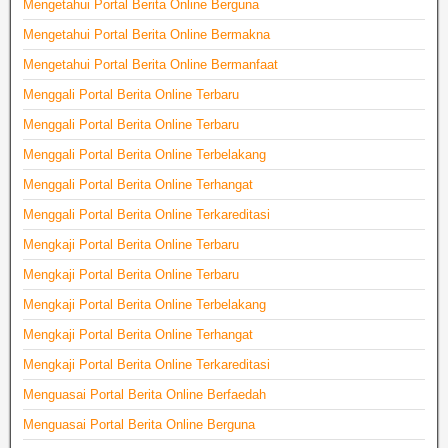
Mengetahui Portal Berita Online Berguna
Mengetahui Portal Berita Online Bermakna
Mengetahui Portal Berita Online Bermanfaat
Menggali Portal Berita Online Terbaru
Menggali Portal Berita Online Terbaru
Menggali Portal Berita Online Terbelakang
Menggali Portal Berita Online Terhangat
Menggali Portal Berita Online Terkareditasi
Mengkaji Portal Berita Online Terbaru
Mengkaji Portal Berita Online Terbaru
Mengkaji Portal Berita Online Terbelakang
Mengkaji Portal Berita Online Terhangat
Mengkaji Portal Berita Online Terkareditasi
Menguasai Portal Berita Online Berfaedah
Menguasai Portal Berita Online Berguna