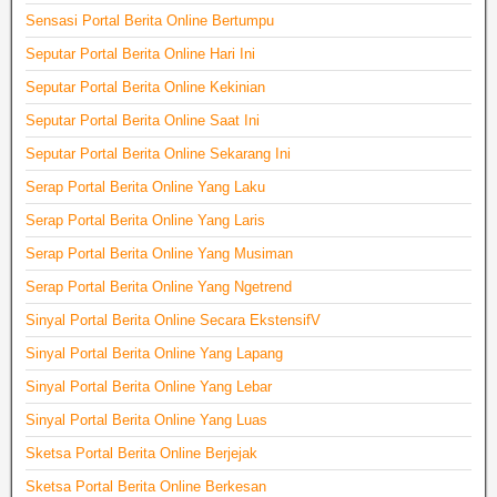
Sensasi Portal Berita Online Bertumpu
Seputar Portal Berita Online Hari Ini
Seputar Portal Berita Online Kekinian
Seputar Portal Berita Online Saat Ini
Seputar Portal Berita Online Sekarang Ini
Serap Portal Berita Online Yang Laku
Serap Portal Berita Online Yang Laris
Serap Portal Berita Online Yang Musiman
Serap Portal Berita Online Yang Ngetrend
Sinyal Portal Berita Online Secara EkstensifV
Sinyal Portal Berita Online Yang Lapang
Sinyal Portal Berita Online Yang Lebar
Sinyal Portal Berita Online Yang Luas
Sketsa Portal Berita Online Berjejak
Sketsa Portal Berita Online Berkesan