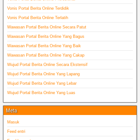
Vonis Portal Berita Online Terdidik
Vonis Portal Berita Online Terlatih
Wawasan Portal Berita Online Secara Patut
Wawasan Portal Berita Online Yang Bagus
Wawasan Portal Berita Online Yang Baik
Wawasan Portal Berita Online Yang Cakap
Wujud Portal Berita Online Secara Ekstensif
Wujud Portal Berita Online Yang Lapang
Wujud Portal Berita Online Yang Lebar
Wujud Portal Berita Online Yang Luas
Meta
Masuk
Feed entri