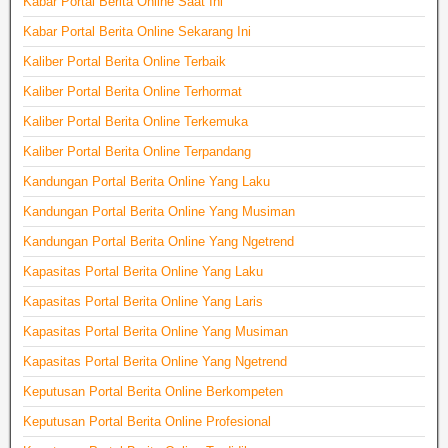
Kabar Portal Berita Online Saat Ini
Kabar Portal Berita Online Sekarang Ini
Kaliber Portal Berita Online Terbaik
Kaliber Portal Berita Online Terhormat
Kaliber Portal Berita Online Terkemuka
Kaliber Portal Berita Online Terpandang
Kandungan Portal Berita Online Yang Laku
Kandungan Portal Berita Online Yang Musiman
Kandungan Portal Berita Online Yang Ngetrend
Kapasitas Portal Berita Online Yang Laku
Kapasitas Portal Berita Online Yang Laris
Kapasitas Portal Berita Online Yang Musiman
Kapasitas Portal Berita Online Yang Ngetrend
Keputusan Portal Berita Online Berkompeten
Keputusan Portal Berita Online Profesional