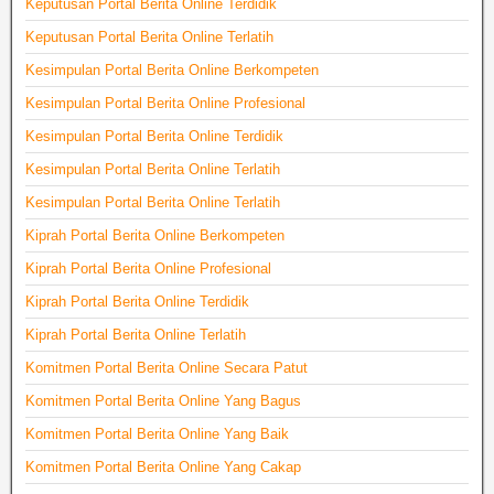
Keputusan Portal Berita Online Terdidik
Keputusan Portal Berita Online Terlatih
Kesimpulan Portal Berita Online Berkompeten
Kesimpulan Portal Berita Online Profesional
Kesimpulan Portal Berita Online Terdidik
Kesimpulan Portal Berita Online Terlatih
Kesimpulan Portal Berita Online Terlatih
Kiprah Portal Berita Online Berkompeten
Kiprah Portal Berita Online Profesional
Kiprah Portal Berita Online Terdidik
Kiprah Portal Berita Online Terlatih
Komitmen Portal Berita Online Secara Patut
Komitmen Portal Berita Online Yang Bagus
Komitmen Portal Berita Online Yang Baik
Komitmen Portal Berita Online Yang Cakap