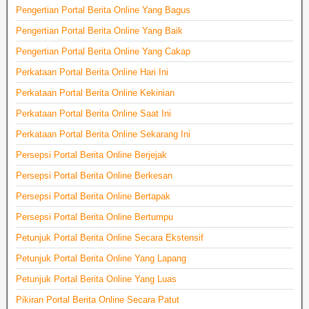
Pengertian Portal Berita Online Yang Bagus
Pengertian Portal Berita Online Yang Baik
Pengertian Portal Berita Online Yang Cakap
Perkataan Portal Berita Online Hari Ini
Perkataan Portal Berita Online Kekinian
Perkataan Portal Berita Online Saat Ini
Perkataan Portal Berita Online Sekarang Ini
Persepsi Portal Berita Online Berjejak
Persepsi Portal Berita Online Berkesan
Persepsi Portal Berita Online Bertapak
Persepsi Portal Berita Online Bertumpu
Petunjuk Portal Berita Online Secara Ekstensif
Petunjuk Portal Berita Online Yang Lapang
Petunjuk Portal Berita Online Yang Luas
Pikiran Portal Berita Online Secara Patut