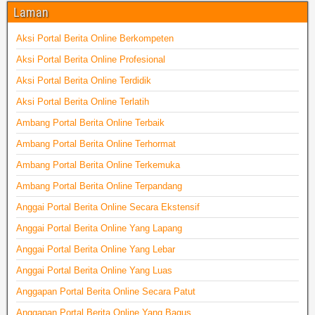
Laman
Aksi Portal Berita Online Berkompeten
Aksi Portal Berita Online Profesional
Aksi Portal Berita Online Terdidik
Aksi Portal Berita Online Terlatih
Ambang Portal Berita Online Terbaik
Ambang Portal Berita Online Terhormat
Ambang Portal Berita Online Terkemuka
Ambang Portal Berita Online Terpandang
Anggai Portal Berita Online Secara Ekstensif
Anggai Portal Berita Online Yang Lapang
Anggai Portal Berita Online Yang Lebar
Anggai Portal Berita Online Yang Luas
Anggapan Portal Berita Online Secara Patut
Anggapan Portal Berita Online Yang Bagus