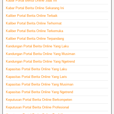
Kabar Portal Berita Online Saat Ini
Kabar Portal Berita Online Sekarang Ini
Kaliber Portal Berita Online Terbaik
Kaliber Portal Berita Online Terhormat
Kaliber Portal Berita Online Terkemuka
Kaliber Portal Berita Online Terpandang
Kandungan Portal Berita Online Yang Laku
Kandungan Portal Berita Online Yang Musiman
Kandungan Portal Berita Online Yang Ngetrend
Kapasitas Portal Berita Online Yang Laku
Kapasitas Portal Berita Online Yang Laris
Kapasitas Portal Berita Online Yang Musiman
Kapasitas Portal Berita Online Yang Ngetrend
Keputusan Portal Berita Online Berkompeten
Keputusan Portal Berita Online Profesional