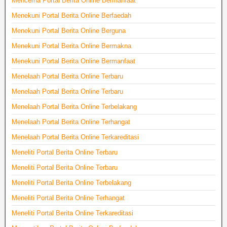
Mencerna Portal Berita Online Bermanfaat
Menekuni Portal Berita Online Berfaedah
Menekuni Portal Berita Online Berguna
Menekuni Portal Berita Online Bermakna
Menekuni Portal Berita Online Bermanfaat
Menelaah Portal Berita Online Terbaru
Menelaah Portal Berita Online Terbaru
Menelaah Portal Berita Online Terbelakang
Menelaah Portal Berita Online Terhangat
Menelaah Portal Berita Online Terkareditasi
Meneliti Portal Berita Online Terbaru
Meneliti Portal Berita Online Terbaru
Meneliti Portal Berita Online Terbelakang
Meneliti Portal Berita Online Terhangat
Meneliti Portal Berita Online Terkareditasi