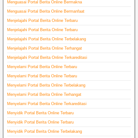
Menguasai Portal Berita Online Bermakna
Menguasai Portal Berita Online Bermanfaat
Menjelajahi Portal Berita Online Terbaru
Menjelajahi Portal Berita Online Terbaru
Menjelajahi Portal Berita Online Terbelakang
Menjelajahi Portal Berita Online Terhangat
Menjelajahi Portal Berita Online Terkareditasi
Menyelami Portal Berita Online Terbaru
Menyelami Portal Berita Online Terbaru
Menyelami Portal Berita Online Terbelakang
Menyelami Portal Berita Online Terhangat
Menyelami Portal Berita Online Terkareditasi
Menyidik Portal Berita Online Terbaru
Menyidik Portal Berita Online Terbaru
Menyidik Portal Berita Online Terbelakang