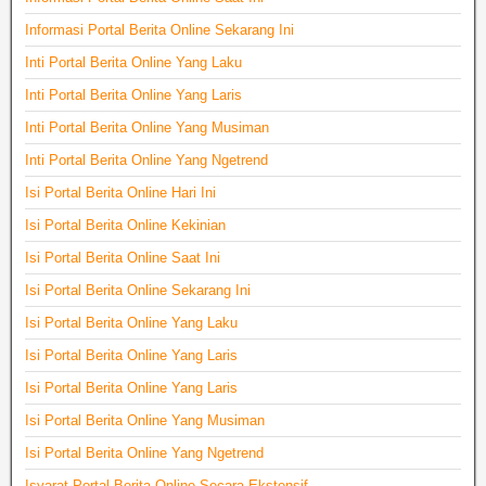
Informasi Portal Berita Online Sekarang Ini
Inti Portal Berita Online Yang Laku
Inti Portal Berita Online Yang Laris
Inti Portal Berita Online Yang Musiman
Inti Portal Berita Online Yang Ngetrend
Isi Portal Berita Online Hari Ini
Isi Portal Berita Online Kekinian
Isi Portal Berita Online Saat Ini
Isi Portal Berita Online Sekarang Ini
Isi Portal Berita Online Yang Laku
Isi Portal Berita Online Yang Laris
Isi Portal Berita Online Yang Laris
Isi Portal Berita Online Yang Musiman
Isi Portal Berita Online Yang Ngetrend
Isyarat Portal Berita Online Secara Ekstensif