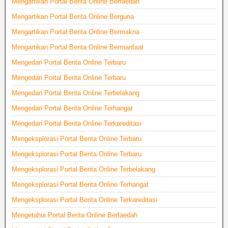
Mengartikan Portal Berita Online Berfaedah
Mengartikan Portal Berita Online Berguna
Mengartikan Portal Berita Online Bermakna
Mengartikan Portal Berita Online Bermanfaat
Mengedari Portal Berita Online Terbaru
Mengedari Portal Berita Online Terbaru
Mengedari Portal Berita Online Terbelakang
Mengedari Portal Berita Online Terhangat
Mengedari Portal Berita Online Terkareditasi
Mengeksplorasi Portal Berita Online Terbaru
Mengeksplorasi Portal Berita Online Terbaru
Mengeksplorasi Portal Berita Online Terbelakang
Mengeksplorasi Portal Berita Online Terhangat
Mengeksplorasi Portal Berita Online Terkareditasi
Mengetahui Portal Berita Online Berfaedah