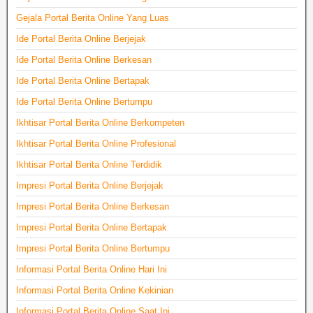
Gejala Portal Berita Online Yang Luas
Ide Portal Berita Online Berjejak
Ide Portal Berita Online Berkesan
Ide Portal Berita Online Bertapak
Ide Portal Berita Online Bertumpu
Ikhtisar Portal Berita Online Berkompeten
Ikhtisar Portal Berita Online Profesional
Ikhtisar Portal Berita Online Terdidik
Impresi Portal Berita Online Berjejak
Impresi Portal Berita Online Berkesan
Impresi Portal Berita Online Bertapak
Impresi Portal Berita Online Bertumpu
Informasi Portal Berita Online Hari Ini
Informasi Portal Berita Online Kekinian
Informasi Portal Berita Online Saat Ini