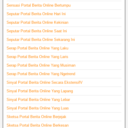
Sensasi Portal Berita Online Bertumpu
Seputar Portal Berita Online Hari Ini
Seputar Portal Berita Online Kekinian
Seputar Portal Berita Online Saat Ini
Seputar Portal Berita Online Sekarang Ini
Serap Portal Berita Online Yang Laku
Serap Portal Berita Online Yang Laris
Serap Portal Berita Online Yang Musiman
Serap Portal Berita Online Yang Ngetrend
Sinyal Portal Berita Online Secara EkstensifV
Sinyal Portal Berita Online Yang Lapang
Sinyal Portal Berita Online Yang Lebar
Sinyal Portal Berita Online Yang Luas
Sketsa Portal Berita Online Berjejak
Sketsa Portal Berita Online Berkesan