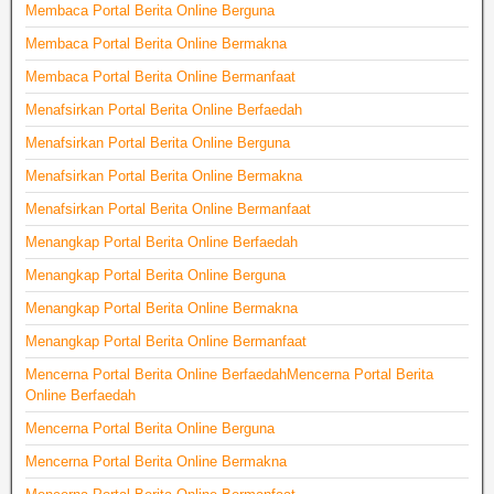
Membaca Portal Berita Online Berguna
Membaca Portal Berita Online Bermakna
Membaca Portal Berita Online Bermanfaat
Menafsirkan Portal Berita Online Berfaedah
Menafsirkan Portal Berita Online Berguna
Menafsirkan Portal Berita Online Bermakna
Menafsirkan Portal Berita Online Bermanfaat
Menangkap Portal Berita Online Berfaedah
Menangkap Portal Berita Online Berguna
Menangkap Portal Berita Online Bermakna
Menangkap Portal Berita Online Bermanfaat
Mencerna Portal Berita Online BerfaedahMencerna Portal Berita
Online Berfaedah
Mencerna Portal Berita Online Berguna
Mencerna Portal Berita Online Bermakna