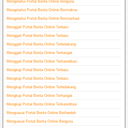
Mengetahui Portal Berita Online Berguna
Mengetahui Portal Berita Online Bermakna
Mengetahui Portal Berita Online Bermanfaat
Menggali Portal Berita Online Terbaru
Menggali Portal Berita Online Terbaru
Menggali Portal Berita Online Terbelakang
Menggali Portal Berita Online Terhangat
Menggali Portal Berita Online Terkareditasi
Mengkaji Portal Berita Online Terbaru
Mengkaji Portal Berita Online Terbaru
Mengkaji Portal Berita Online Terbelakang
Mengkaji Portal Berita Online Terhangat
Mengkaji Portal Berita Online Terkareditasi
Menguasai Portal Berita Online Berfaedah
Menguasai Portal Berita Online Berguna