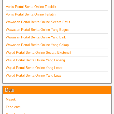
Vonis Portal Berita Online Terdidik
Vonis Portal Berita Online Terlatih
Wawasan Portal Berita Online Secara Patut
Wawasan Portal Berita Online Yang Bagus
Wawasan Portal Berita Online Yang Baik
Wawasan Portal Berita Online Yang Cakap
Wujud Portal Berita Online Secara Ekstensif
Wujud Portal Berita Online Yang Lapang
Wujud Portal Berita Online Yang Lebar
Wujud Portal Berita Online Yang Luas
Meta
Masuk
Feed entri