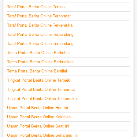
Taraf Portal Berita Online Terbaik
Taraf Portal Berita Online Terhormat
Taraf Portal Berita Online Terkemuka
Taraf Portal Berita Online Terpandang
Taraf Portal Berita Online Terpandang
Tema Portal Berita Online Berbobot
Tema Portal Berita Online Berkualitas
Tema Portal Berita Online Bernilai
Tingkat Portal Berita Online Terbaik
Tingkat Portal Berita Online Terhormat
Tingkat Portal Berita Online Terkemuka
Ujaran Portal Berita Online Hari Ini
Ujaran Portal Berita Online Kekinian
Ujaran Portal Berita Online Saat Ini
Ujaran Portal Berita Online Sekarang Ini